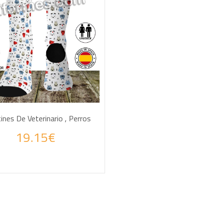
AÑADIR A LA CESTA
tines De Veterinario , Perros
19.15€
 tus consultas por WhatsApp