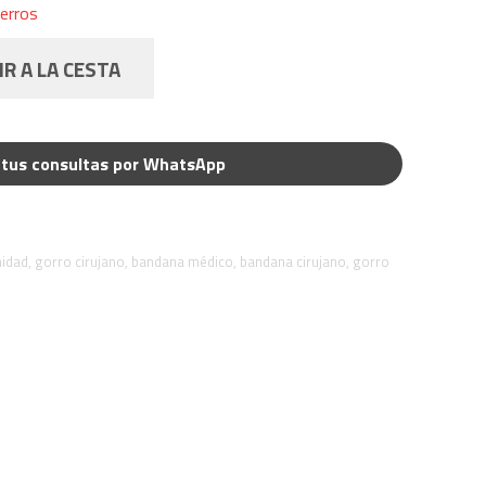
erros
R A LA CESTA
tus consultas por WhatsApp
nidad
,
gorro cirujano
,
bandana médico
,
bandana cirujano
,
gorro