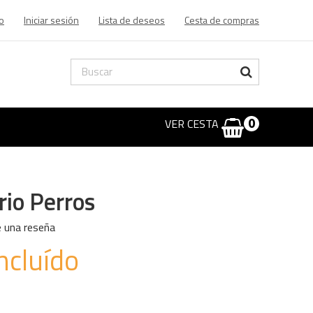
o
Iniciar sesión
Lista de deseos
Cesta de compras
VER CESTA
0
rio Perros
e una reseña
ncluído