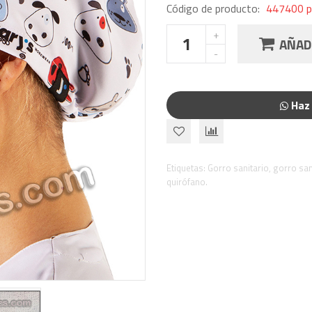
Código de producto:
447400 p
AÑADI
Haz 
Etiquetas:
Gorro sanitario
,
gorro sa
quirófano.