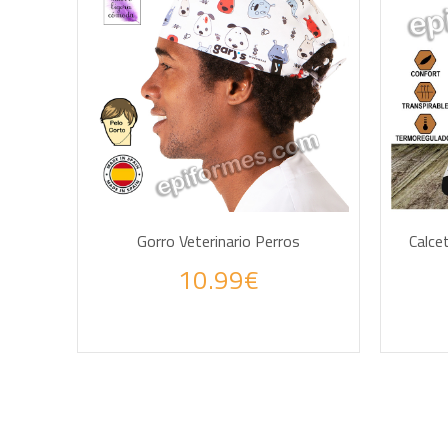
AÑADIR A LA CESTA
Gorro Veterinario Perros
Calce
10.99€
Haz tus consultas por WhatsApp
Haz