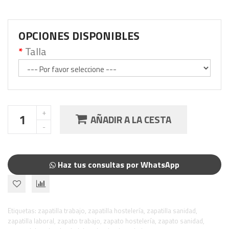
OPCIONES DISPONIBLES
Talla
AÑADIR A LA CESTA
Haz tus consultas por WhatsApp
Etiquetas:
zapatilla trabajo
,
zapatilla hostelería
,
zapatilla sanidad
,
zapatilla laboral
,
zapato trabajo
,
zapato hostelería
,
zapato sanidad
,