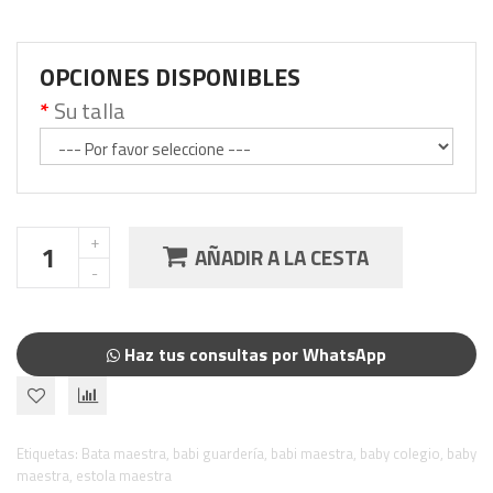
OPCIONES DISPONIBLES
Su talla
AÑADIR A LA CESTA
Haz tus consultas por WhatsApp
Etiquetas:
Bata maestra
,
babi guardería
,
babi maestra
,
baby colegio
,
baby
maestra
,
estola maestra